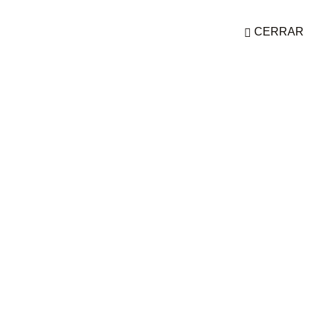
io
¿Quiénes somos?
Preguntas frecuentes
Contáctanos
CERRAR
Contáctanos
GRUPOS Y EVENTOS
+57 302 262 6493
Precio desde
$1,130