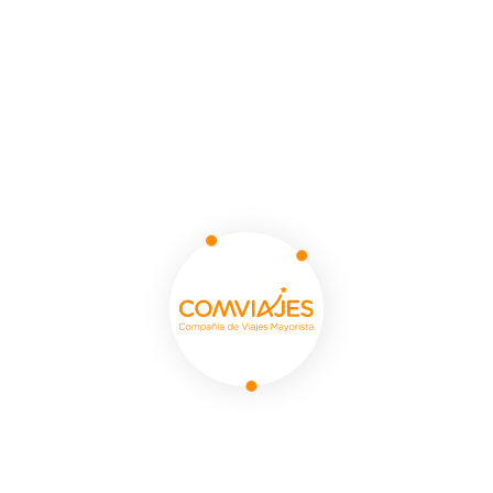
e And St Paul’s Cathedral
 recibido por nuestro personal y trasladado a tu
idades personales dependiendo de tu hora de
sde el hotel para explorar los diversos
os contrastes entre el casco histórico de la
sector Oriente, descubriendo los lugares
r locales. Nuestra primera parada será en la
o O’Higgins, también conocida como Alameda,
lacio Presidencial de la Moneda, un imponente
arte fundamental de la historia chilena.
orámico por los pintorescos paseos peatonales